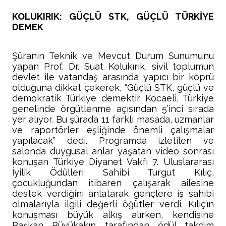
KOLUKIRIK: GÜÇLÜ STK, GÜÇLÜ TÜRKİYE
DEMEK
Şûranın Teknik ve Mevcut Durum Sunumu’nu
yapan Prof. Dr. Suat Kolukırık, sivil toplumun
devlet ile vatandaş arasında yapıcı bir köprü
olduğuna dikkat çekerek, “Güçlü STK, güçlü ve
demokratik Türkiye demektir. Kocaeli, Türkiye
genelinde örgütlenme açısından 5’inci sırada
yer alıyor. Bu şûrada 11 farklı masada, uzmanlar
ve raportörler eşliğinde önemli çalışmalar
yapılacak” dedi. Programda izletilen ve
salonda duygusal anlar yaşatan video sonrası
konuşan Türkiye Diyanet Vakfı 7. Uluslararası
İyilik Ödülleri Sahibi Turgut Kılıç,
çocukluğundan itibaren çalışarak ailesine
destek verdiğini anlatarak gençlere iş sahibi
olmalarıyla ilgili değerli öğütler verdi. Kılıç’ın
konuşması büyük alkış alırken, kendisine
Başkan Büyükakın tarafından ödül takdim