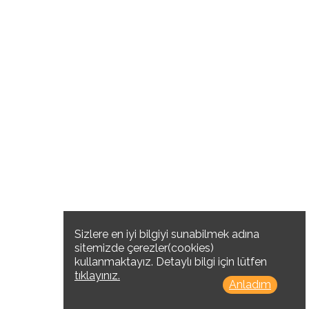
Sizlere en iyi bilgiyi sunabilmek adına
sitemizde çerezler(cookies)
kullanmaktayız. Detaylı bilgi için lütfen
tıklayınız.
Anladım