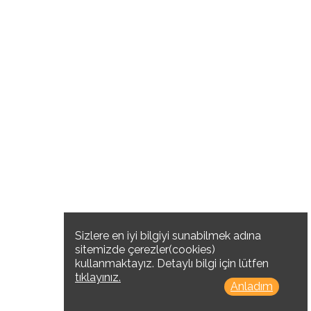
Sizlere en iyi bilgiyi sunabilmek adına
sitemizde çerezler(cookies)
kullanmaktayız. Detaylı bilgi için lütfen
tıklayınız.
Anladım