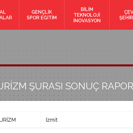
BİLİM
AL
GENÇLİK
ÇE
TEKNOLOJİ
KALAR
SPOR EĞİTİM
ŞEHİR
İNOVASYON
URİZM ŞURASI SONUÇ RAPO
URİZM
İzmit