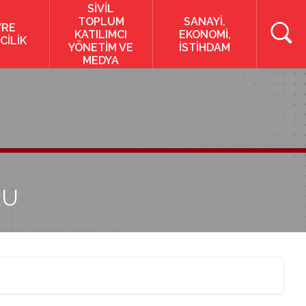
SİVİL
TOPLUM
SANAYİ,
VRE
KATILIMCI
EKONOMİ,
CİLİK
YÖNETİM VE
İSTİHDAM
MEDYA
RU