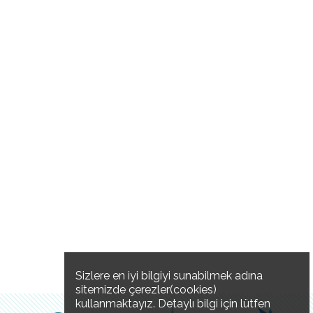
Sizlere en iyi bilgiyi sunabilmek adına
sitemizde çerezler(cookies)
kullanmaktayız. Detaylı bilgi için lütfen