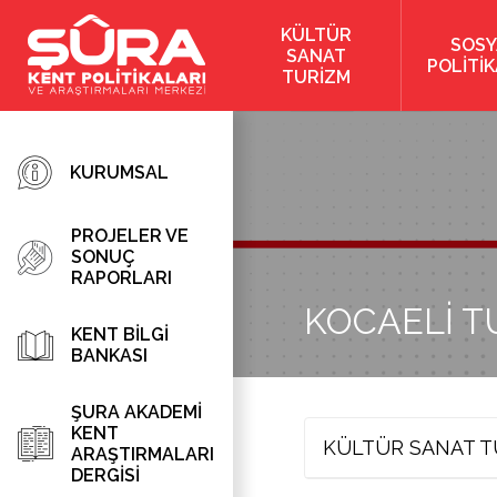
KÜLTÜR
SOSY
SANAT
POLİTİ
TURİZM
KURUMSAL
PROJELER VE
SONUÇ
RAPORLARI
KOCAELİ T
KENT BİLGİ
BANKASI
ŞURA AKADEMİ
KENT
KÜLTÜR SANAT T
ARAŞTIRMALARI
DERGİSİ