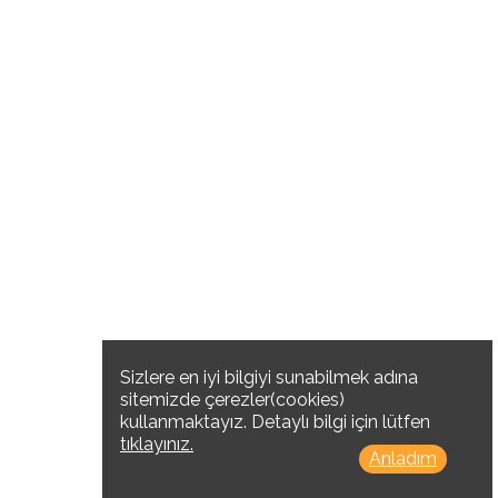
Sizlere en iyi bilgiyi sunabilmek adına
sitemizde çerezler(cookies)
kullanmaktayız. Detaylı bilgi için lütfen
tıklayınız.
Anladım