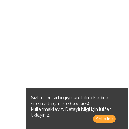
Sizlere en iyi bilgiyi sunabilmek adına
sitemizde çerezler(cookies)
kullanmaktayız. Detaylı bilgi için lütfen
tıklayınız.
Anladım