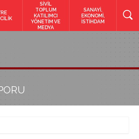
SİVİL
TOPLUM
SANAYİ,
VRE
KATILIMCI
EKONOMİ,
CİLİK
YÖNETİM VE
İSTİHDAM
MEDYA
APORU