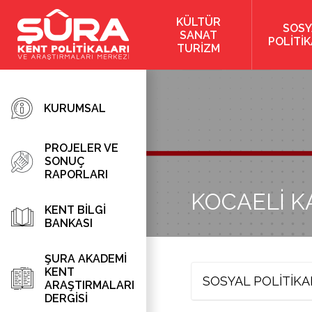
KÜLTÜR
SOSY
SANAT
POLİTİ
TURİZM
KURUMSAL
PROJELER VE
SONUÇ
RAPORLARI
KOCAELİ K
KENT BİLGİ
BANKASI
ŞURA AKADEMİ
KENT
SOSYAL POLİTİK
ARAŞTIRMALARI
DERGİSİ