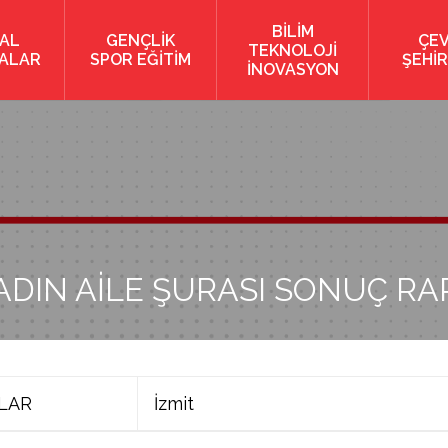
BİLİM
AL
GENÇLİK
ÇE
TEKNOLOJİ
KALAR
SPOR EĞİTİM
ŞEHİR
İNOVASYON
ADIN AİLE ŞURASI SONUÇ R
ALAR
İzmit