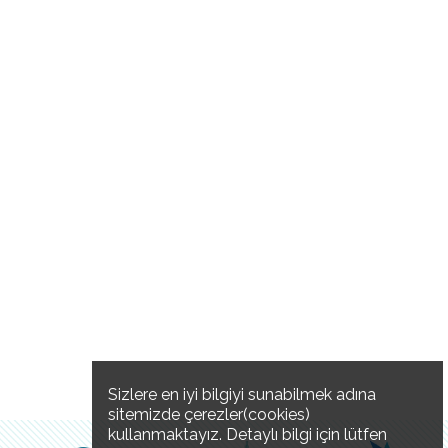
Sizlere en iyi bilgiyi sunabilmek adına
sitemizde çerezler(cookies)
kullanmaktayız. Detaylı bilgi için lütfen