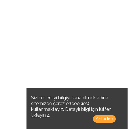
Sizlere en iyi bilgiyi sunabilmek adına
sitemizde çerezler(cookies)
kullanmaktayız. Detaylı bilgi için lütfen
tıklayınız.
Anladım